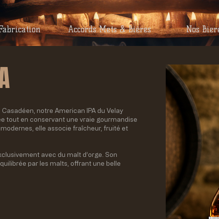
Fabrication
Accords Mets & Bières
Nos Bier
A
 Casadéen, notre American IPA du Velay
ée tout en conservant une vraie gourmandise
modernes, elle associe fraîcheur, fruité et
xclusivement avec du malt d’orge. Son
librée par les malts, offrant une belle