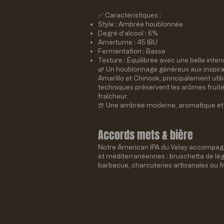
✅ Caractéristiques :
Style : Ambrée houblonnée
Degré d’alcool : 6%
Amertume : 45 IBU
Fermentation : Basse
Texture : Équilibrée avec une belle inte
🌿 Un houblonnage généreux aux inspira
Amarillo et Chinook, principalement utili
techniques préservent les arômes fruités
fraîcheur.
🍺 Une ambrée moderne, aromatique et
Accords mets & bière
Notre American IPA du Velay accompagne
et méditerranéennes : bruschetta de légu
barbecue, charcuteries artisanales ou 