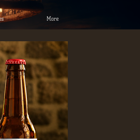
es
More