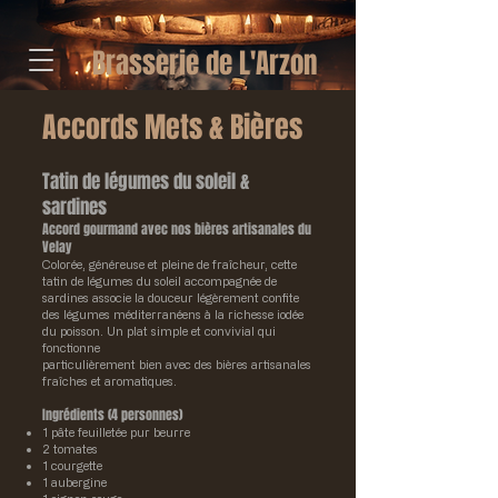
Brasserie de L'Arzon
Accords Mets & Bières
Tatin de légumes du soleil &
sardines
Accord gourmand avec nos bières artisanales du
Velay
Colorée, généreuse et pleine de fraîcheur, cette
tatin de légumes du soleil accompagnée de
sardines associe la douceur légèrement confite
des légumes méditerranéens à la richesse iodée
du poisson. Un plat simple et convivial qui
fonctionne
particulièrement bien avec des bières artisanales
fraîches et aromatiques.
Ingrédients (4 personnes)
1 pâte feuilletée pur beurre
2 tomates
1 courgette
1 aubergine