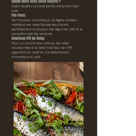
Quelle bière avec cette recette ?
Cette recette s’accorde particulièrement bien
avec :
Fée Forez
Sa fraîcheur aromatique, sa légère rondeur
maltée et ses notes florales équilibrent
parfaitement la douceur des légumes rôtis et le
caractère iodé des sardines.
American IPA du Velay
Pour un accord plus intense, les notes
houblonnées et la belle fraîcheur de l’IPA
apportent du relief et une belle tension
aromatique au plat.