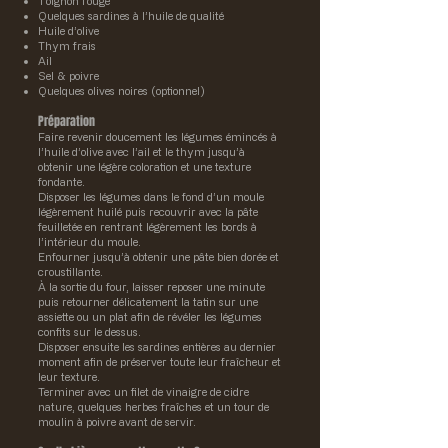
1 oignon rouge
Quelques sardines à l’huile de qualité
Huile d’olive
Thym frais
Ail
Sel & poivre
Quelques olives noires (optionnel)
Préparation
Faire revenir doucement les légumes émincés à
l’huile d’olive avec l’ail et le thym jusqu’à
obtenir une légère coloration et une texture
fondante.
Disposer les légumes dans le fond d’un moule
légèrement huilé puis recouvrir avec la pâte
feuilletée en rentrant légèrement les bords à
l’intérieur du moule.
Enfourner jusqu’à obtenir une pâte bien dorée et
croustillante.
À la sortie du four, laisser reposer une minute
puis retourner délicatement la tatin sur une
assiette ou un plat afin de révéler les légumes
confits sur le dessus.
Disposer ensuite les sardines entières au dernier
moment afin de préserver toute leur fraîcheur et
leur texture.
Terminer avec un filet de vinaigre de cidre
nature, quelques herbes fraîches et un tour de
moulin à poivre avant de servir.