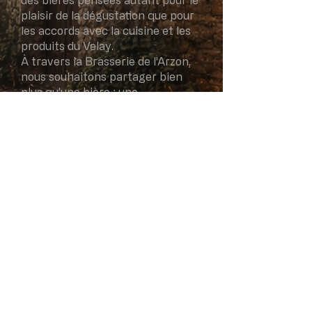
des bières pensées autant pour le
plaisir de la dégustation que pour
les accords avec la cuisine et les
produits du Velay.
À travers la Brasserie de l’Arzon,
nous souhaitons partager bien
plus qu’une bière : une
atmosphère, un terroir et une
certaine idée de l’art de vivre en
Haute-Loire.
🍻 Bienvenue dans notre univers.
Brasserie artisanale d’Auvergne
À Sembadel, nous brassons des bières
de caractère,
inspirées par le Velay, la forêt et le
temps long.
Des recettes sincères, sans
compromis,
pensées pour être bues, partagées… et
reprises.