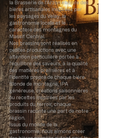
la Brasserie de l’Arzon élabore des
bières artisanales inspirées par
les paysages du Velay, la
gastronomie locale et le
caractère des montagnes du
Massif Central.
Nos brassins sont réalisés en
petites productions avec une
attention particulière portée à
l’équilibre des saveurs, à la qualité
des matières premières et à
l’identité propre de chaque bière.
Blonde de montagne, IPA
généreuse, créations saisonnières
ou recettes inspirées par les
produits du terroir, chaque
brassin raconte une part de notre
région.
Issus du monde de la
gastronomie, nous aimons créer